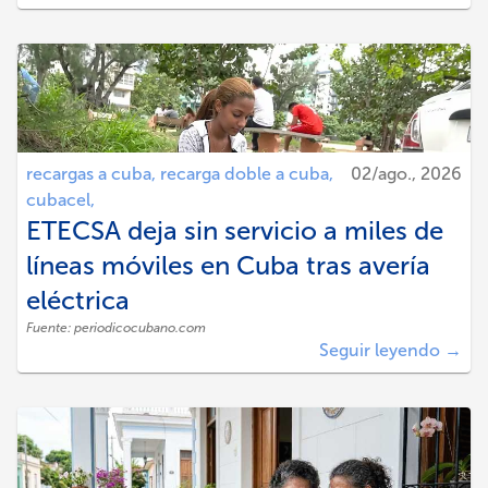
recargas a cuba,
recarga doble a cuba,
02/ago., 2026
cubacel,
ETECSA deja sin servicio a miles de
líneas móviles en Cuba tras avería
eléctrica
Fuente:
periodicocubano.com
Seguir leyendo →