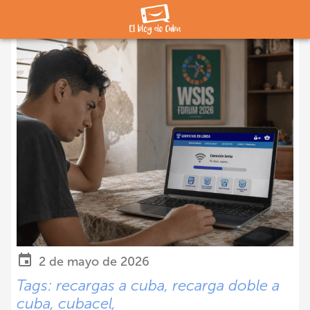
2 de mayo de 2026
Tags:
recargas a cuba,
recarga doble a
cuba,
cubacel,