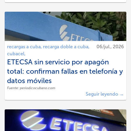
recargas a cuba,
recarga doble a cuba,
06/jul., 2026
cubacel,
ETECSA sin servicio por apagón
total: confirman fallas en telefonía y
datos móviles
Fuente:
periodicocubano.com
Seguir leyendo →